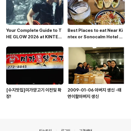
Your Complete Guide to T
Best Places to eat Near Ki
HE GLOW 2026 at KINTEX
ntex or Sonocalm Hotel 20
— And Where to Drink Bef
26version
ore You Go
[수지맛집]미가양고기 이전및 확
2009-01-06 아버지 생신 -태
장!
연이할아버지 생신
의안내
티스토리
로그인
고객센터