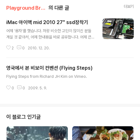
더보기
Playground Brewery Stories & Food Review
의 다른 글
iMac 아이맥 mid 2010 27" ssd장착기
글 내용
어제 '용자'를 했습니다. 저랑 비슷한 고민이 많이신 분들
계실 것 같아서, 어제 한내용을 바로 공유합니다. 어제 큰마
음먹고, iMac mid 2010년 27"에 SSD추가 장착하였습
2
0
2010. 12. 20.
니다. 결론부터 말씀드리면, 정말 비싼컴을 망가트리지나
않을까하는 생각에 정말 많이 두렵고 긴장을 했습니다만,
끝나고나니 뜯는것은 일도 아니다라는 생각이 들더군요.
영국에서 본 비보이 컨벤션 (Flying Steps)
근데 이것은 결국 애플에서 256짜리 다는데 100만원돈이
글 내용
추가되는데 저는 128GB짜리에 applecomponents에
Flying Steps from Richard JH Kim on Vimeo.
서 쓴 10만원 합쳐서 약 60만원정도를 절약할 수 있었는
데, 저같은 일반인이 60만원아끼기위해 모든것을 해체하
0
0
2009. 5. 9.
는 리스크를 감행하는 것은 약간 비추입니다. 차라리 60만
원 더 모아서, 제대로 된 것을 사는게 좋겠지요. 게다가 프
로그램까지 다시 설..
이 블로그 인기글